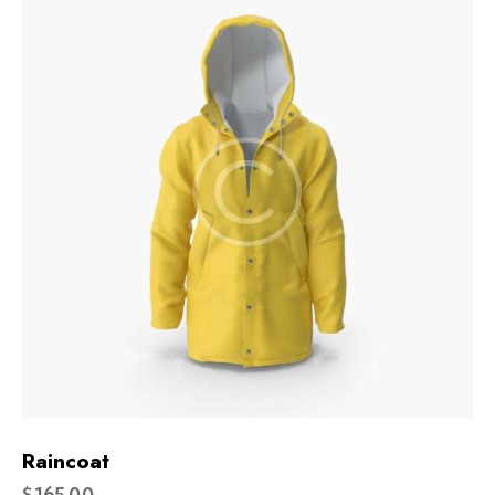
Raincoat
$
165.00